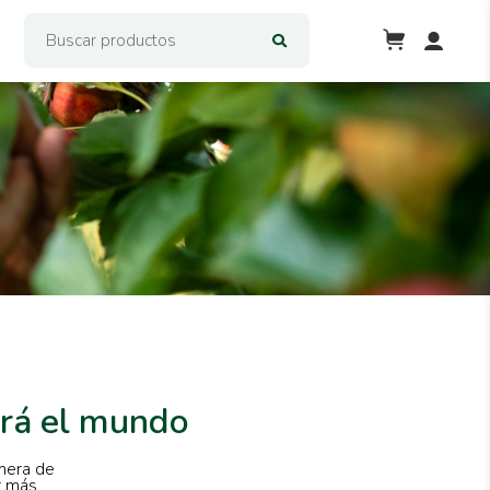
ará el mundo
imera de
r más