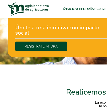
INICIO
TIENDA
ASOCIA
Únete a una iniciativa con impacto
social
REGISTRATE AHORA
Realicemos 
La econ
la r