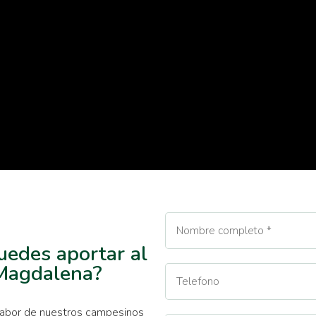
uedes aportar al
Magdalena?
labor de nuestros campesinos