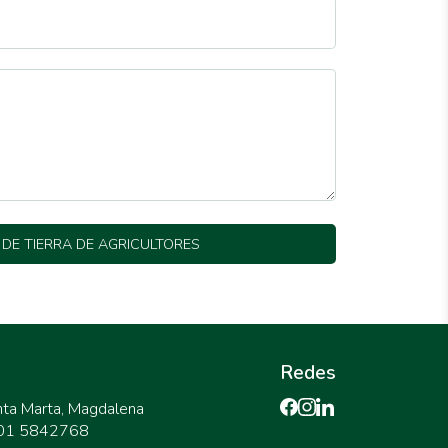
 DE TIERRA DE AGRICULTORES
Redes
nta Marta, Magdalena
301 5842768