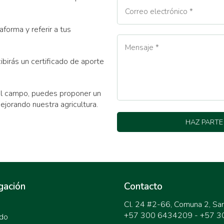
orma y referir a tus
birás un certificado de aporte
 el campo, puedes proponer un
ejorando nuestra agricultura.
HAZ PARTE
gación
Contacto
Cl. 24 #2-66, Comuna 2, Sa
+57 300 6434209 - +57 
do